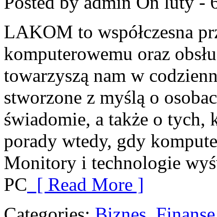
Posted by admin
On luty - 
LAKOM to współczesna prz
komputerowemu oraz obsłud
towarzyszą nam w codzienn
stworzone z myślą o osobac
świadomie, a także o tych, 
porady wtedy, gdy komputer
Monitory i technologie wyś
PC
[ Read More ]
Categories:
Biznes, Finans