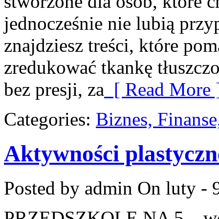
stworzone dla osób, które c
jednocześnie nie lubią prz
znajdziesz treści, które po
zredukować tkankę tłuszcz
bez presji, za
[ Read More 
Categories:
Biznes, Finans
Aktywności plastyczn
Posted by admin
On luty - 
PRZEDSZKOLE NA 5 – wort