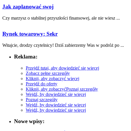
Jak zaplanować swoj
Czy marzysz o stabilnej przyszłości ⁣finansowej, ale ‌nie wiesz ...
Rynek towarowy: Sekr
Witajcie, ⁤drodzy czytelnicy! Dziś zabierzemy ​Was ⁢w podróż po ...
Reklama:
Przejdź tutaj, aby dowiedzieć się więcej
Zobacz pełne szczegóły
Kliknij, aby zobaczyć więcej
Przejdź do oferty
Kliknij, aby zobaczyć
Poznaj szczegóły
Wejdź, by dowiedzieć się więcej
Poznaj szczegóły
Wejdź, by dowiedzieć się więcej
Wejdź, by dowiedzieć się więcej
Nowe wpisy: