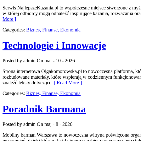
Serwis NajlepszeKazania.pl to współczesne miejsce stworzone z myśl
w której odbiorcy mogą odnaleźć inspirujące kazania, rozważania or
More ]
Categories:
Biznes, Finanse, Ekonomia
Technologie i Innowacje
Posted by admin
On maj - 10 - 2026
Strona internetowa Olgakomorowska.pl to nowoczesna platforma, któ
rozbudowane materiały, które wspierają w codziennym funkcjonowaniu
znaleźć teksty dotyczące
[ Read More ]
Categories:
Biznes, Finanse, Ekonomia
Poradnik Barmana
Posted by admin
On maj - 8 - 2026
Mobilny barman Warszawa to nowoczesna witryna poświęcona organiza
wspomnień, dzięki którym każda impreza nabiera nowoczesnego styl