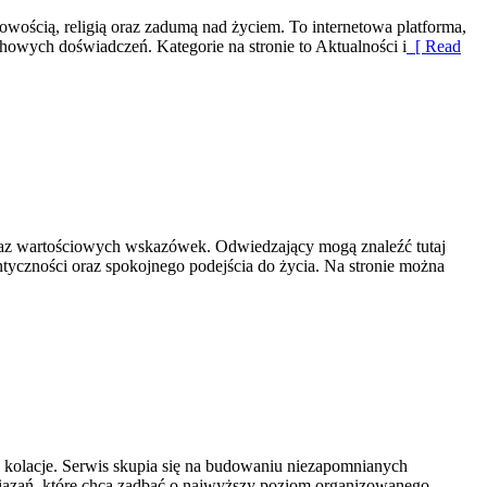
wością, religią oraz zadumą nad życiem. To internetowa platforma,
howych doświadczeń. Kategorie na stronie to Aktualności i
[ Read
oraz wartościowych wskazówek. Odwiedzający mogą znaleźć tutaj
tyczności oraz spokojnego podejścia do życia. Na stronie można
 kolacje. Serwis skupia się na budowaniu niezapomnianych
iązań, które chcą zadbać o najwyższy poziom organizowanego