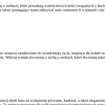
ą o osobach, które poszukują wartościowych treści związanych z ducho
az teksty pomagające lepiej odkrywać sens codziennych wydarzeń i duc
re zestawia zamiłowanie do świadomego życia, inspiracji dla kobiet 
. Witryna została stworzona z myślą o osobach, które doceniają auten
cji drink baru na wydarzenia prywatne, bankiety, a także eleganckie
u. To miejsce stworzone dla osób poszukujących nietuzinkowych rozw